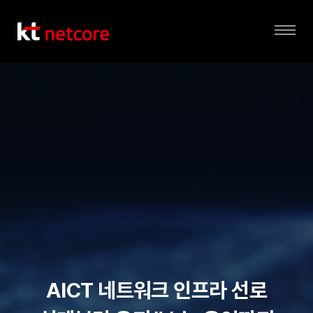
전
체
메
뉴
AICT 네트워크 인프라 선로