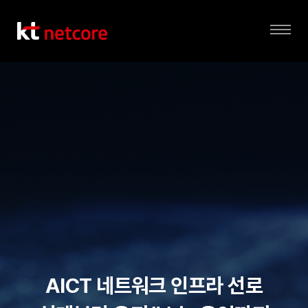
전
체
메
뉴
AICT 네트워크 인프라 선로